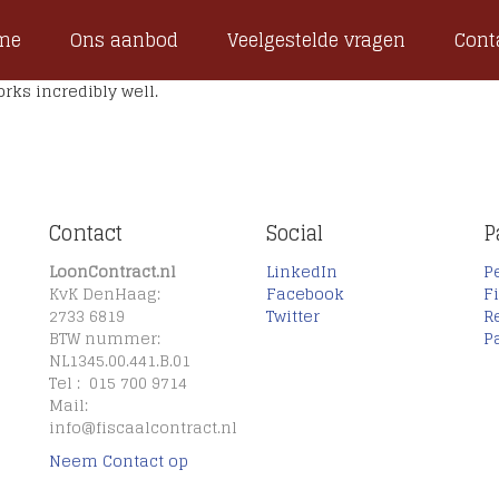
me
Ons aanbod
Veelgestelde vragen
Cont
rks incredibly well.
Contact
Social
P
LoonContract.nl
LinkedIn
P
KvK DenHaag:
Facebook
F
2733 6819
Twitter
R
BTW nummer:
P
NL1345.00.441.B.01
Tel : 015 700 9714
Mail:
info@fiscaalcontract.nl
Neem Contact op