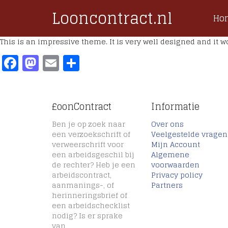
Looncontract.nl
Ho
This is an impressive theme. It is very well designed and it wo
Facebook
Mastodon
Email
Delen
£oonContract
Informatie
Ben je op zoek naar
Over ons
een verzoekschrift of
Veelgestelde vragen
verweerschrift voor
Mijn Account
een arbeidsgeschil bij
Algemene
de rechter? Heb je een
voorwaarden
arbeidscontract,
Privacy policy
aanmanings-, of
Partners
herinneringsbrief of
een arbeidschecklist
nodig? Is er sprake
van