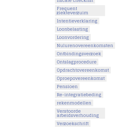
fiscale checklist
Frequent
ziekteverzuim
Intentieverklaring
Loonbelasting
Loonvordering
Nulurenovereenkomsten
Ontbindingsverzoek
Ontslagprocedure
Opdrachtovereenkomst
Oproepovereenkomst
Pensioen
Re-integratiebeding
rekenmodellen
Verstoorde
arbeidsverhouding
Verzoekschrift