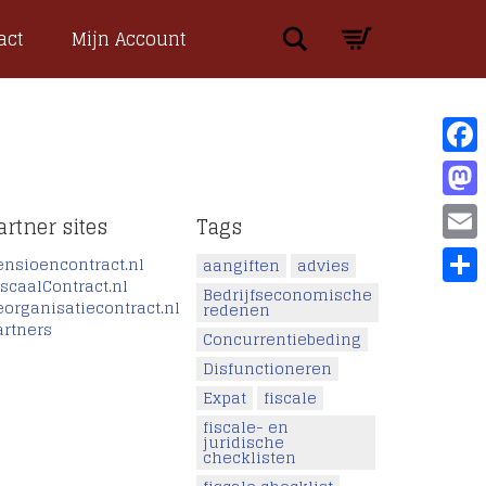
Search
act
Mijn Account
Face
Mast
artner sites
Tags
Emai
ensioencontract.nl
aangiften
advies
iscaalContract.nl
Bedrijfseconomische
Dele
eorganisatiecontract.nl
redenen
artners
Concurrentiebeding
Disfunctioneren
Expat
fiscale
fiscale- en
juridische
checklisten