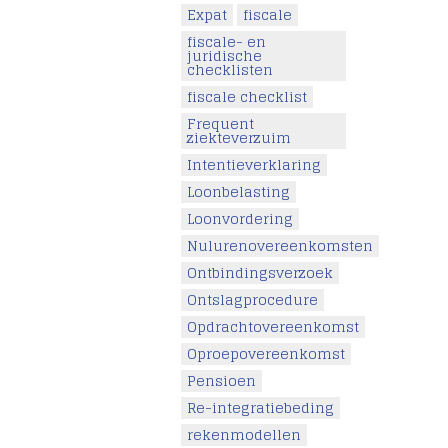
Expat
fiscale
fiscale- en
juridische
checklisten
fiscale checklist
Frequent
ziekteverzuim
Intentieverklaring
Loonbelasting
Loonvordering
Nulurenovereenkomsten
Ontbindingsverzoek
Ontslagprocedure
Opdrachtovereenkomst
Oproepovereenkomst
Pensioen
Re-integratiebeding
rekenmodellen