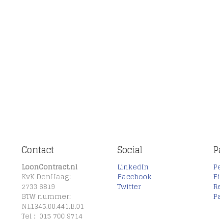
Contact
Social
P
LoonContract.nl
LinkedIn
P
KvK DenHaag:
Facebook
F
2733 6819
Twitter
R
BTW nummer:
P
NL1345.00.441.B.01
Tel : 015 700 9714