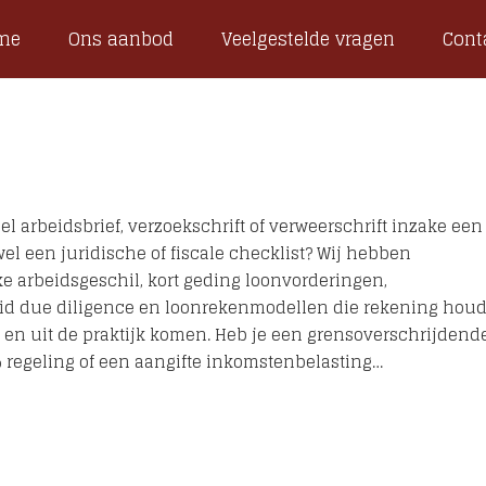
me
Ons aanbod
Veelgestelde vragen
Cont
l arbeidsbrief, verzoekschrift of verweerschrift inzake een
l een juridische of fiscale checklist? Wij hebben
ke arbeidsgeschil, kort geding loonvorderingen,
beid due diligence en loonrekenmodellen die rekening hou
n en uit de praktijk komen. Heb je een grensoverschrijdend
% regeling of een aangifte inkomstenbelasting…