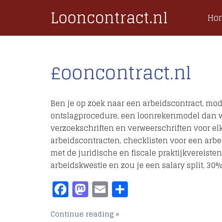
Looncontract.nl
Ho
£ooncontract.nl
Ben je op zoek naar een arbeidscontract, mode
ontslagprocedure, een loonrekenmodel dan we
verzoekschriften en verweerschriften voor el
arbeidscontracten, checklisten voor een ar
met de juridische en fiscale praktijkvereiste
arbeidskwestie en zou je een salary split, 30
Facebook
Mastodon
Email
Delen
Continue reading