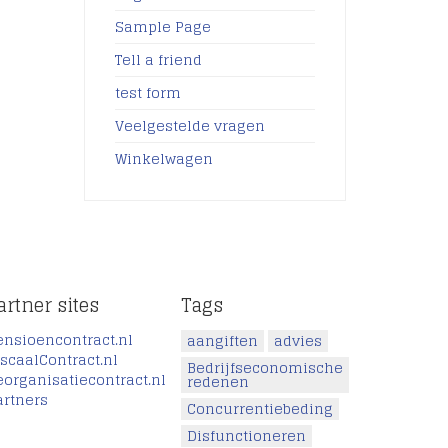
Sample Page
Tell a friend
test form
Veelgestelde vragen
Winkelwagen
artner sites
Tags
ensioencontract.nl
aangiften
advies
iscaalContract.nl
Bedrijfseconomische
eorganisatiecontract.nl
redenen
artners
Concurrentiebeding
Disfunctioneren