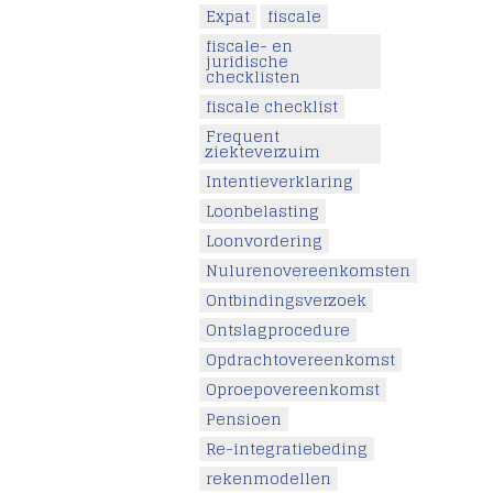
Expat
fiscale
fiscale- en
juridische
checklisten
fiscale checklist
Frequent
ziekteverzuim
Intentieverklaring
Loonbelasting
Loonvordering
Nulurenovereenkomsten
Ontbindingsverzoek
Ontslagprocedure
Opdrachtovereenkomst
Oproepovereenkomst
Pensioen
Re-integratiebeding
rekenmodellen