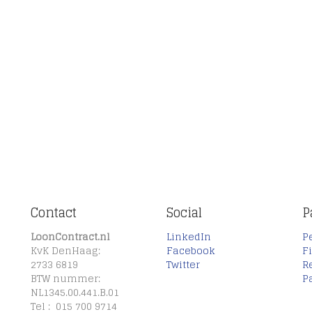
Contact
Social
P
LoonContract.nl
LinkedIn
P
KvK DenHaag:
Facebook
F
2733 6819
Twitter
R
BTW nummer:
P
NL1345.00.441.B.01
Tel : 015 700 9714