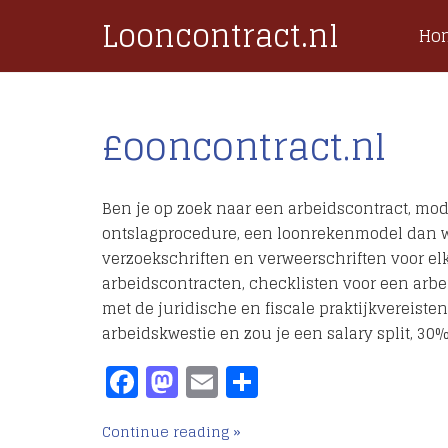
Looncontract.nl
Ho
£ooncontract.nl
Ben je op zoek naar een arbeidscontract, mode
ontslagprocedure, een loonrekenmodel dan we
verzoekschriften en verweerschriften voor el
arbeidscontracten, checklisten voor een ar
met de juridische en fiscale praktijkvereiste
arbeidskwestie en zou je een salary split, 30
Facebook
Mastodon
Email
Delen
Continue reading