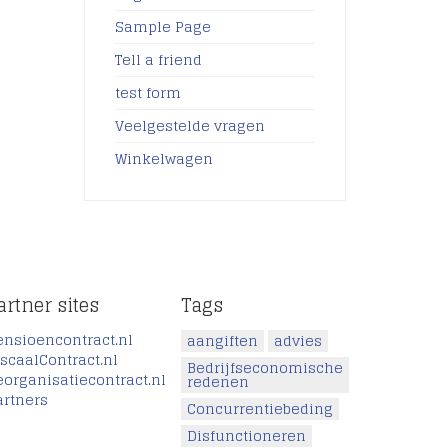
Sample Page
Tell a friend
test form
Veelgestelde vragen
Winkelwagen
artner sites
Tags
ensioencontract.nl
aangiften
advies
iscaalContract.nl
Bedrijfseconomische
eorganisatiecontract.nl
redenen
artners
Concurrentiebeding
Disfunctioneren