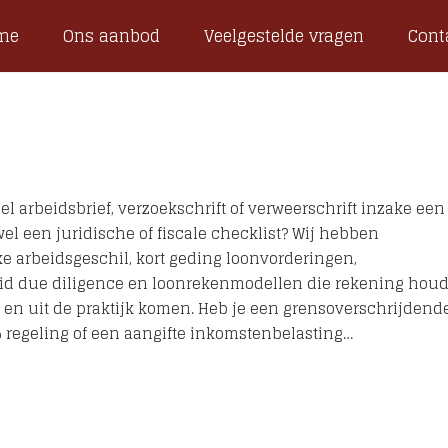
me
Ons aanbod
Veelgestelde vragen
Cont
l arbeidsbrief, verzoekschrift of verweerschrift inzake een
l een juridische of fiscale checklist? Wij hebben
ke arbeidsgeschil, kort geding loonvorderingen,
beid due diligence en loonrekenmodellen die rekening hou
n en uit de praktijk komen. Heb je een grensoverschrijdend
% regeling of een aangifte inkomstenbelasting…