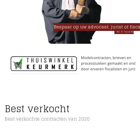
Bespaar op uw advocaat, jurist of fisca
- Mr. R. Touw RB -
Best verkocht
Best verkochte contracten van 2020