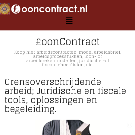
£oonContract
Koop hier arbeidscontracten, model arbeidsbrief,
arbeidsprocesstukken, loon- of
arbeidsrekenmodellen, juridische -of
fiscale checklisten, etc.
Grensoverschrijdende
arbeid; Juridische en fiscale
tools, oplossingen en
begeleiding.