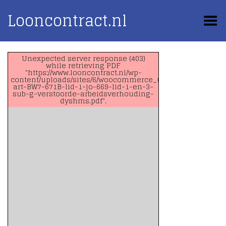
Looncontract.nl
Toggle Menu
Unexpected server response (403)
while retrieving PDF
"https://www.looncontract.nl/wp-
content/uploads/sites/6/woocommerce_uploads/2020/07/Ve
art-BW7-671B-lid-1-jo-669-lid-1-en-3-
sub-g-verstoorde-arbeidsverhouding-
dyshms.pdf".