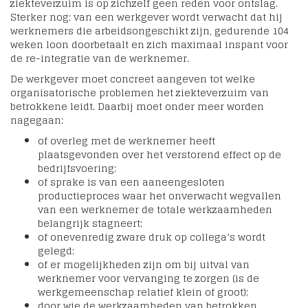
ziekteverzuim is op zichzelf geen reden voor ontslag.
Sterker nog; van een werkgever wordt verwacht dat hij
werknemers die arbeidsongeschikt zijn, gedurende 104
weken loon doorbetaalt en zich maximaal inspant voor
de re-integratie van de werknemer.
De werkgever moet concreet aangeven tot welke
organisatorische problemen het ziekteverzuim van
betrokkene leidt. Daarbij moet onder meer worden
nagegaan:
of overleg met de werknemer heeft
plaatsgevonden over het verstorend effect op de
bedrijfsvoering;
of sprake is van een aaneengesloten
productieproces waar het onverwacht wegvallen
van een werknemer de totale werkzaamheden
belangrijk stagneert;
of onevenredig zware druk op collega’s wordt
gelegd;
of er mogelijkheden zijn om bij uitval van
werknemer voor vervanging te zorgen (is de
werkgemeenschap relatief klein of groot);
door wie de werkzaamheden van betrokken