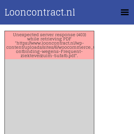
Looncontract.nl
Toggle Menu
Unexpected server response (403)
while retrieving PDF
"https://www.looncontract.nl/wp-
content/uploads/sites/6/woocommerce_uploads/2020/07/Ve
ontbinding-wegens-Frequent-
ziekteverzuim-5ufatb.pdf".