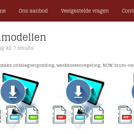
me
Ons aanbod
Veelgestelde vragen
Cont
nmodellen
g all 7 results
 inzake ontslagvergoeding, werkkostenregeling, NOW, bruto-