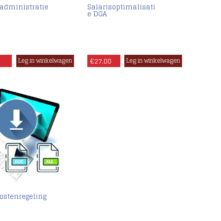
nadministratie
Salarisoptimalisati
e DGA
€
27.00
ostenregeling