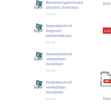
Benoemingsnotulen
Auto
statutair directeur
€
12.00
Verzoekschrift
€
26
frequent
ziekteverzuim
€
35.00
Verweerschrift
verwijtbaar
handelen
€
35.00
Verzoekschrift
verwijtbaar
handelen
Tran
€
35.00