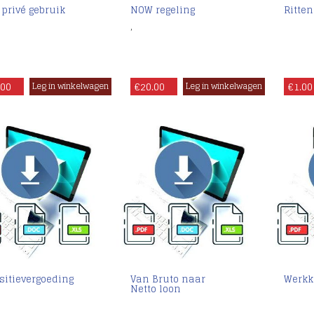
 privé gebruik
NOW regeling
Ritte
,
.00
€
20.00
€
1.00
sitievergoeding
Van Bruto naar
Werkk
Netto loon