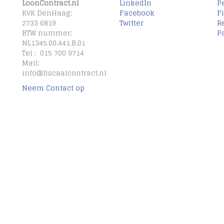
LoonContract.nl
LinkedIn
P
KvK DenHaag:
Facebook
F
2733 6819
Twitter
R
BTW nummer:
P
NL1345.00.441.B.01
Tel : 015 700 9714
Mail:
info@fiscaalcontract.nl
Neem Contact op