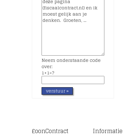
Neem onderstaande code
over:
1+1=?
£oonContract
Informatie