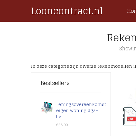
Looncontract.nl
Ho
Reke
Showin
In deze categorie zijn diverse rekenmodellen
Bestsellers
Leningsovereenkomst
eigen woning dga-
bv
€
26.00