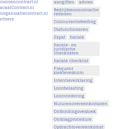
ensioencontract.nl
aangiften
advies
iscaalContract.nl
Bedrijfseconomische
eorganisatiecontract.nl
redenen
artners
Concurrentiebeding
Disfunctioneren
Expat
fiscale
fiscale- en
juridische
checklisten
fiscale checklist
Frequent
ziekteverzuim
Intentieverklaring
Loonbelasting
Loonvordering
Nulurenovereenkomsten
Ontbindingsverzoek
Ontslagprocedure
Opdrachtovereenkomst