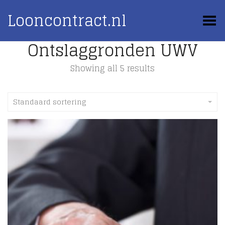
Looncontract.nl
Toggle Menu
Ontslaggronden UWV
Showing all 5 results
Standaard sortering