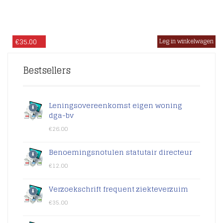
€
35.00
Bestsellers
Leningsovereenkomst eigen woning
dga-bv
€
26.00
Benoemingsnotulen statutair directeur
€
12.00
Verzoekschrift frequent ziekteverzuim
€
35.00