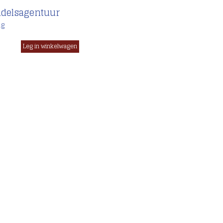
delsagentuur
ig