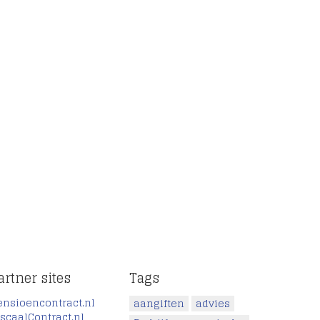
artner sites
Tags
ensioencontract.nl
aangiften
advies
iscaalContract.nl