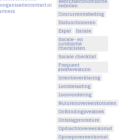
Bedrijfseconomische
eorganisatiecontract.nl
redenen
artners
Concurrentiebeding
Disfunctioneren
Expat
fiscale
fiscale- en
juridische
checklisten
fiscale checklist
Frequent
ziekteverzuim
Intentieverklaring
Loonbelasting
Loonvordering
Nulurenovereenkomsten
Ontbindingsverzoek
Ontslagprocedure
Opdrachtovereenkomst
Oproepovereenkomst