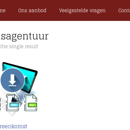
me
Ons aanbod
Veelgestelde vragen
Cont
lsagentuur
the single result
reenkomst