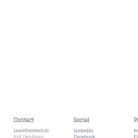
Contact
Social
P
LoonContract.nl
LinkedIn
P
KvK DenHaag:
Facebook
F