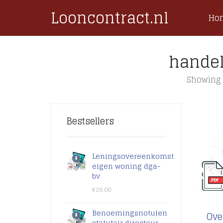
Looncontract.nl
Ho
hande
Showing 
Bestsellers
Leningsovereenkomst
eigen woning dga-
bv
€
26.00
Benoemingsnotulen
Ove
statutair directeur