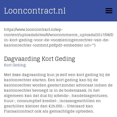
Looncontract.nl
Toggle Menu
https://www.looncontract.nl/wp-
content/uploads/sites/6/woocommerce_uploads/2017/08/Da
in-kort-geding-voor-de-voorzieningenrechter-van-de-
kantonrechter-iombmf.pdf[pdf-embedder url=""]
Dagvaarding Kort Geding
Kort Geding
Met deze dagvaarding kun je zelf een kort geding bij de
kantonrechter starten. Een kort geding kan bij de
kantonrechter worden gestart zonder advocaat indien de
kantonrechter bevoegd is in de bodemzaak. In het
algemeen kan dat dus bij arbeids-, handelsagenturen,
huur-, consumptief krediet-, incassogeschillen en
geschillen kleiner dan €25.000,-. Uiteraard kan
Fiscaalcontract ook als gemachtigde optreden.