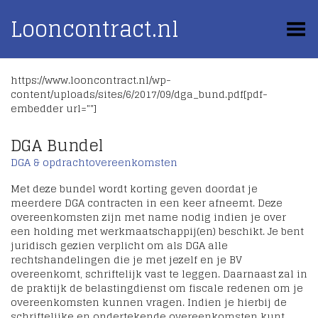
Looncontract.nl
Toggle Menu
https://www.looncontract.nl/wp-
content/uploads/sites/6/2017/09/dga_bund.pdf[pdf-
embedder url=""]
DGA Bundel
DGA & opdrachtovereenkomsten
Met deze bundel wordt korting geven doordat je
meerdere DGA contracten in een keer afneemt. Deze
overeenkomsten zijn met name nodig indien je over
een holding met werkmaatschappij(en) beschikt. Je bent
juridisch gezien verplicht om als DGA alle
rechtshandelingen die je met jezelf en je BV
overeenkomt, schriftelijk vast te leggen. Daarnaast zal in
de praktijk de belastingdienst om fiscale redenen om je
overeenkomsten kunnen vragen. Indien je hierbij de
schriftelijke en ondertekende overeenkomsten kunt